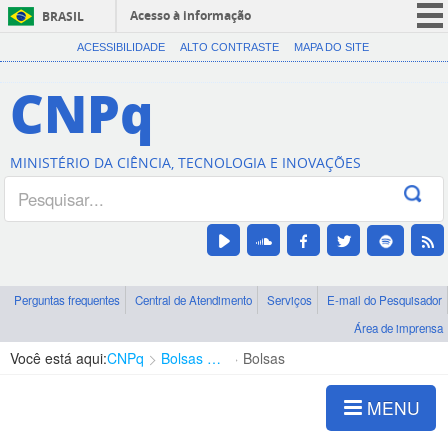
Acesso à informação
BRASIL
CORONAVÍRUS (COVID-19)
ACESSIBILIDADE
ALTO CONTRASTE
MAPA DO SITE
Participe
CNPq
Serviços
Legislação
MINISTÉRIO DA CIÊNCIA, TECNOLOGIA E INOVAÇÕES
Canais
Perguntas frequentes
Central de Atendimento
Serviços
E-mail do Pesquisador
Área de imprensa
Você está aqui:
CNPq
Bolsas e Auxílios Vigentes
Bolsas
MENU