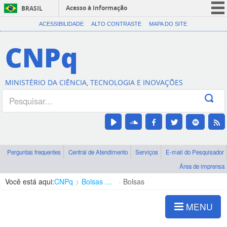
Acesso à informação
BRASIL
CORONAVÍRUS (COVID-19)
ACESSIBILIDADE
ALTO CONTRASTE
MAPA DO SITE
Participe
CNPq
Serviços
Legislação
MINISTÉRIO DA CIÊNCIA, TECNOLOGIA E INOVAÇÕES
Canais
Perguntas frequentes
Central de Atendimento
Serviços
E-mail do Pesquisador
Área de imprensa
Você está aqui:
CNPq
Bolsas e Auxílios Vigentes
Bolsas
MENU