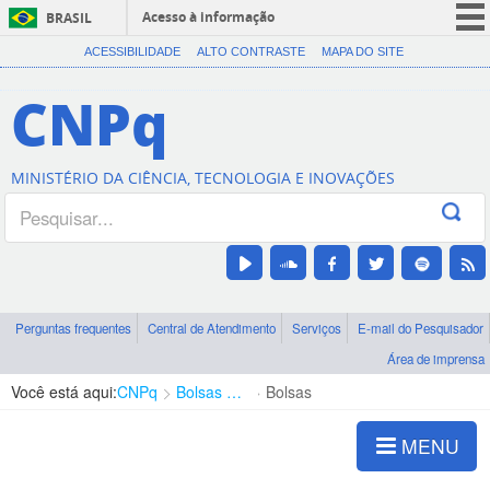
Acesso à informação
BRASIL
CORONAVÍRUS (COVID-19)
ACESSIBILIDADE
ALTO CONTRASTE
MAPA DO SITE
Participe
CNPq
Serviços
Legislação
MINISTÉRIO DA CIÊNCIA, TECNOLOGIA E INOVAÇÕES
Canais
Perguntas frequentes
Central de Atendimento
Serviços
E-mail do Pesquisador
Área de imprensa
Você está aqui:
CNPq
Bolsas e Auxílios Vigentes
Bolsas
MENU