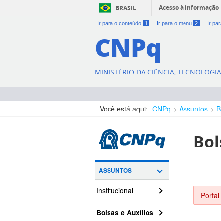
Acesso à informação
BRASIL
Ir para o conteúdo
1
Ir para o menu
2
Ir pa
CNPq
MINISTÉRIO DA CIÊNCIA, TECNOLOGI
Você está aqui:
CNPq
Assuntos
B
Bol
ASSUNTOS
Institucional
Portal
Bolsas e Auxílios