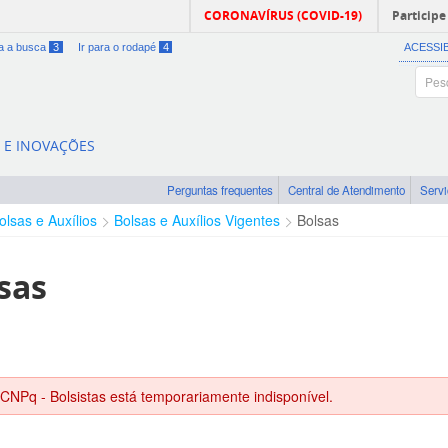
CORONAVÍRUS (COVID-19)
Participe
ra a busca
3
Ir para o rodapé
4
ACESSI
A E INOVAÇÕES
Perguntas frequentes
Central de Atendimento
Serv
olsas e Auxílios
Bolsas e Auxílios Vigentes
Bolsas
sas
 CNPq - Bolsistas está temporariamente indisponível.