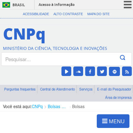
Acesso à informação
BRASIL
CORONAVÍRUS (COVID-19)
ACESSIBILIDADE
ALTO CONTRASTE
MAPA DO SITE
Participe
CNPq
Serviços
Legislação
MINISTÉRIO DA CIÊNCIA, TECNOLOGIA E INOVAÇÕES
Canais
Perguntas frequentes
Central de Atendimento
Serviços
E-mail do Pesquisador
Área de imprensa
Você está aqui:
CNPq
Bolsas e Auxílios Vigentes
Bolsas
MENU