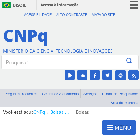
Acesso à informação
BRASIL
CORONAVÍRUS (COVID-19)
ACESSIBILIDADE
ALTO CONTRASTE
MAPA DO SITE
Participe
CNPq
Serviços
Legislação
MINISTÉRIO DA CIÊNCIA, TECNOLOGIA E INOVAÇÕES
Canais
Perguntas frequentes
Central de Atendimento
Serviços
E-mail do Pesquisador
Área de imprensa
Você está aqui:
CNPq
Bolsas e Auxílios Vigentes
Bolsas
MENU