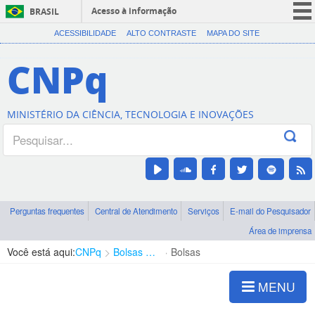
Acesso à informação
BRASIL
CORONAVÍRUS (COVID-19)
ACESSIBILIDADE
ALTO CONTRASTE
MAPA DO SITE
Participe
CNPq
Serviços
Legislação
MINISTÉRIO DA CIÊNCIA, TECNOLOGIA E INOVAÇÕES
Canais
Perguntas frequentes
Central de Atendimento
Serviços
E-mail do Pesquisador
Área de imprensa
Você está aqui:
CNPq
Bolsas e Auxílios Vigentes
Bolsas
MENU