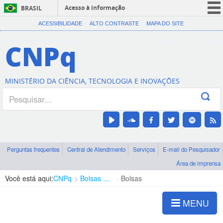
Acesso à informação
BRASIL
CORONAVÍRUS (COVID-19)
ACESSIBILIDADE
ALTO CONTRASTE
MAPA DO SITE
Participe
CNPq
Serviços
Legislação
MINISTÉRIO DA CIÊNCIA, TECNOLOGIA E INOVAÇÕES
Canais
Perguntas frequentes
Central de Atendimento
Serviços
E-mail do Pesquisador
Área de imprensa
Você está aqui:
CNPq
Bolsas e Auxílios Vigentes
Bolsas
MENU