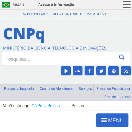
Acesso à informação
BRASIL
CORONAVÍRUS (COVID-19)
ACESSIBILIDADE
ALTO CONTRASTE
MAPA DO SITE
Participe
CNPq
Serviços
Legislação
MINISTÉRIO DA CIÊNCIA, TECNOLOGIA E INOVAÇÕES
Canais
Perguntas frequentes
Central de Atendimento
Serviços
E-mail do Pesquisador
Área de imprensa
Você está aqui:
CNPq
Bolsas e Auxílios Vigentes
Bolsas
MENU