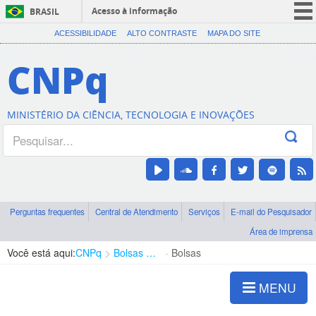
Acesso à informação
BRASIL
CORONAVÍRUS (COVID-19)
ACESSIBILIDADE
ALTO CONTRASTE
MAPA DO SITE
Participe
CNPq
Serviços
Legislação
MINISTÉRIO DA CIÊNCIA, TECNOLOGIA E INOVAÇÕES
Canais
Perguntas frequentes
Central de Atendimento
Serviços
E-mail do Pesquisador
Área de imprensa
Você está aqui:
CNPq
Bolsas e Auxílios Vigentes
Bolsas
MENU