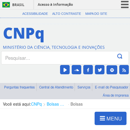
Acesso à informação
BRASIL
CORONAVÍRUS (COVID-19)
ACESSIBILIDADE
ALTO CONTRASTE
MAPA DO SITE
Participe
CNPq
Serviços
Legislação
MINISTÉRIO DA CIÊNCIA, TECNOLOGIA E INOVAÇÕES
Canais
Perguntas frequentes
Central de Atendimento
Serviços
E-mail do Pesquisador
Área de imprensa
Você está aqui:
CNPq
Bolsas e Auxílios Vigentes
Bolsas
MENU