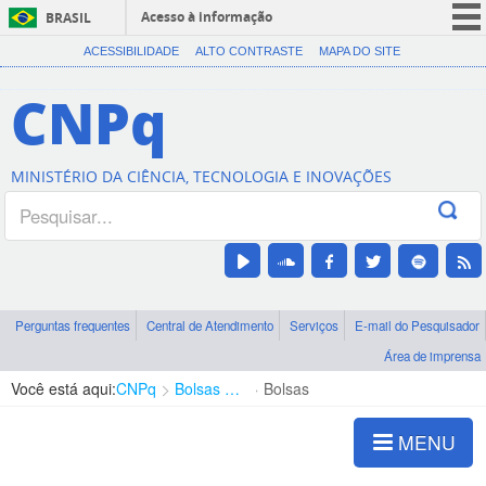
Acesso à informação
BRASIL
CORONAVÍRUS (COVID-19)
ACESSIBILIDADE
ALTO CONTRASTE
MAPA DO SITE
Participe
CNPq
Serviços
Legislação
MINISTÉRIO DA CIÊNCIA, TECNOLOGIA E INOVAÇÕES
Canais
Perguntas frequentes
Central de Atendimento
Serviços
E-mail do Pesquisador
Área de imprensa
Você está aqui:
CNPq
Bolsas e Auxílios Vigentes
Bolsas
MENU