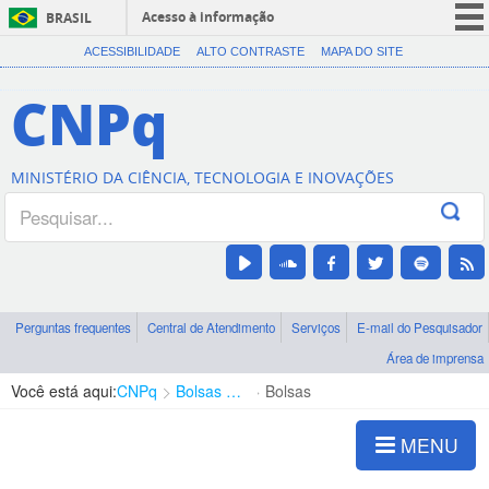
Acesso à informação
BRASIL
CORONAVÍRUS (COVID-19)
ACESSIBILIDADE
ALTO CONTRASTE
MAPA DO SITE
Participe
CNPq
Serviços
Legislação
MINISTÉRIO DA CIÊNCIA, TECNOLOGIA E INOVAÇÕES
Canais
Perguntas frequentes
Central de Atendimento
Serviços
E-mail do Pesquisador
Área de imprensa
Você está aqui:
CNPq
Bolsas e Auxílios Vigentes
Bolsas
MENU