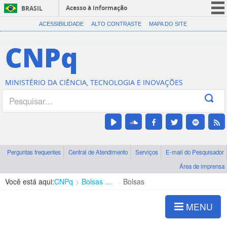
Acesso à informação
BRASIL
CORONAVÍRUS (COVID-19)
ACESSIBILIDADE
ALTO CONTRASTE
MAPA DO SITE
Participe
CNPq
Serviços
Legislação
MINISTÉRIO DA CIÊNCIA, TECNOLOGIA E INOVAÇÕES
Canais
Perguntas frequentes
Central de Atendimento
Serviços
E-mail do Pesquisador
Área de imprensa
Você está aqui:
CNPq
Bolsas e Auxílios Vigentes
Bolsas
MENU