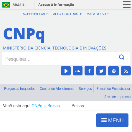
Acesso à informação
BRASIL
CORONAVÍRUS (COVID-19)
ACESSIBILIDADE
ALTO CONTRASTE
MAPA DO SITE
Participe
CNPq
Serviços
Legislação
MINISTÉRIO DA CIÊNCIA, TECNOLOGIA E INOVAÇÕES
Canais
Perguntas frequentes
Central de Atendimento
Serviços
E-mail do Pesquisador
Área de imprensa
Você está aqui:
CNPq
Bolsas e Auxílios Vigentes
Bolsas
MENU