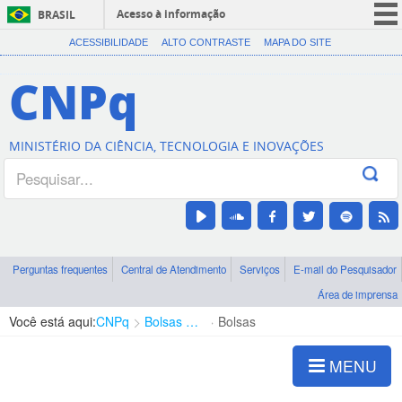
Acesso à informação
BRASIL
CORONAVÍRUS (COVID-19)
ACESSIBILIDADE
ALTO CONTRASTE
MAPA DO SITE
Participe
CNPq
Serviços
Legislação
MINISTÉRIO DA CIÊNCIA, TECNOLOGIA E INOVAÇÕES
Canais
Perguntas frequentes
Central de Atendimento
Serviços
E-mail do Pesquisador
Área de imprensa
Você está aqui:
CNPq
Bolsas e Auxílios Vigentes
Bolsas
MENU