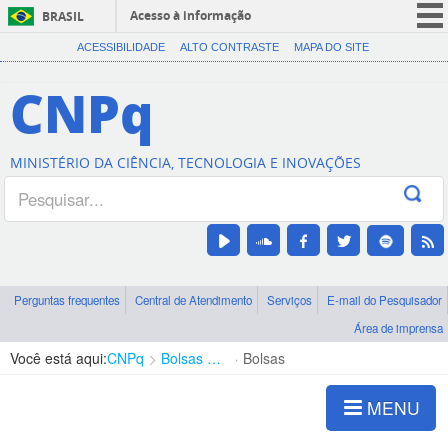
Acesso à informação
BRASIL
CORONAVÍRUS (COVID-19)
ACESSIBILIDADE
ALTO CONTRASTE
MAPA DO SITE
Participe
CNPq
Serviços
Legislação
MINISTÉRIO DA CIÊNCIA, TECNOLOGIA E INOVAÇÕES
Canais
Perguntas frequentes
Central de Atendimento
Serviços
E-mail do Pesquisador
Área de imprensa
Você está aqui:
CNPq
Bolsas e Auxílios Vigentes
Bolsas
MENU