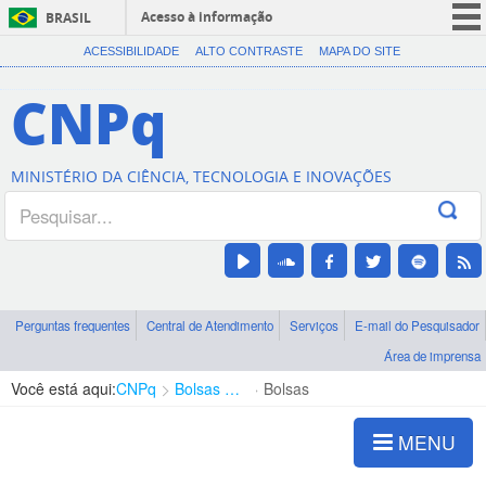
Acesso à informação
BRASIL
CORONAVÍRUS (COVID-19)
ACESSIBILIDADE
ALTO CONTRASTE
MAPA DO SITE
Participe
CNPq
Serviços
Legislação
MINISTÉRIO DA CIÊNCIA, TECNOLOGIA E INOVAÇÕES
Canais
Perguntas frequentes
Central de Atendimento
Serviços
E-mail do Pesquisador
Área de imprensa
Você está aqui:
CNPq
Bolsas e Auxílios Vigentes
Bolsas
MENU