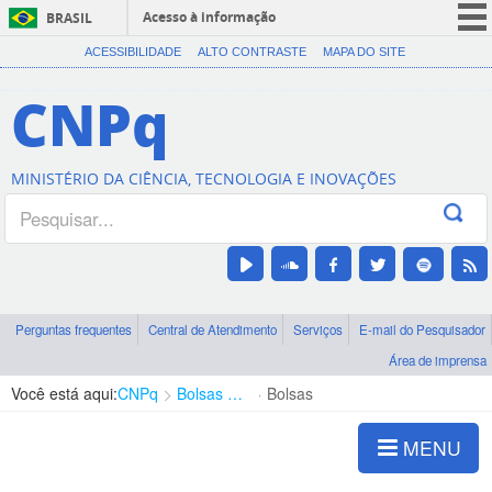
Acesso à informação
BRASIL
CORONAVÍRUS (COVID-19)
ACESSIBILIDADE
ALTO CONTRASTE
MAPA DO SITE
Participe
CNPq
Serviços
Legislação
MINISTÉRIO DA CIÊNCIA, TECNOLOGIA E INOVAÇÕES
Canais
Perguntas frequentes
Central de Atendimento
Serviços
E-mail do Pesquisador
Área de imprensa
Você está aqui:
CNPq
Bolsas e Auxílios Vigentes
Bolsas
MENU