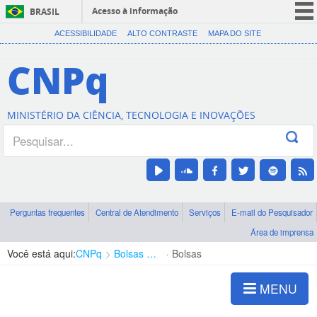
Acesso à informação
BRASIL
CORONAVÍRUS (COVID-19)
ACESSIBILIDADE
ALTO CONTRASTE
MAPA DO SITE
Participe
CNPq
Serviços
Legislação
MINISTÉRIO DA CIÊNCIA, TECNOLOGIA E INOVAÇÕES
Canais
Perguntas frequentes
Central de Atendimento
Serviços
E-mail do Pesquisador
Área de imprensa
Você está aqui:
CNPq
Bolsas e Auxílios Vigentes
Bolsas
MENU