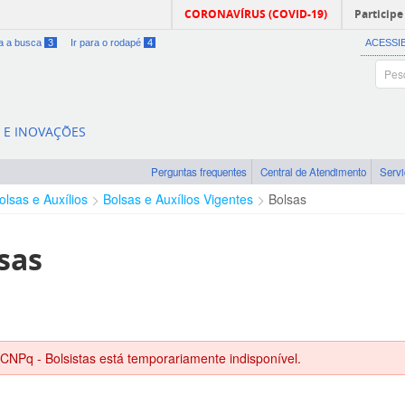
CORONAVÍRUS (COVID-19)
Participe
ra a busca
3
Ir para o rodapé
4
ACESSI
A E INOVAÇÕES
Perguntas frequentes
Central de Atendimento
Serv
olsas e Auxílios
Bolsas e Auxílios Vigentes
Bolsas
sas
 CNPq - Bolsistas está temporariamente indisponível.