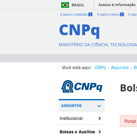
Acesso à informação
BRASIL
Ir para o conteúdo
1
Ir para o menu
2
Ir pa
CNPq
MINISTÉRIO DA CIÊNCIA, TECNOLOGI
Você está aqui:
CNPq
Assuntos
B
Bol
ASSUNTOS
Institucional
Portal
Bolsas e Auxílios