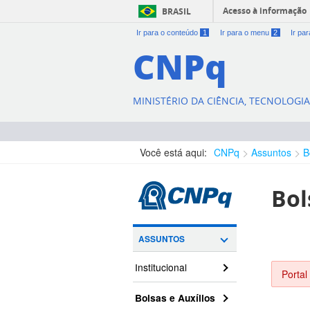
Acesso à informação
BRASIL
Ir para o conteúdo
1
Ir para o menu
2
Ir pa
CNPq
MINISTÉRIO DA CIÊNCIA, TECNOLOGI
Você está aqui:
CNPq
Assuntos
B
Bol
ASSUNTOS
Institucional
Portal
Bolsas e Auxílios