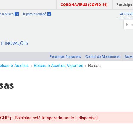
CORONAVÍRUS (COVID-19)
Participe
ra a busca
3
Ir para o rodapé
4
ACESSI
A E INOVAÇÕES
Perguntas frequentes
Central de Atendimento
Serv
olsas e Auxílios
Bolsas e Auxílios Vigentes
Bolsas
sas
 CNPq - Bolsistas está temporariamente indisponível.