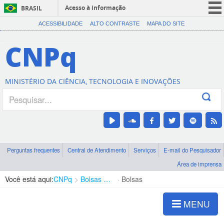
Acesso à informação
BRASIL
CORONAVÍRUS (COVID-19)
ACESSIBILIDADE
ALTO CONTRASTE
MAPA DO SITE
Participe
CNPq
Serviços
Legislação
MINISTÉRIO DA CIÊNCIA, TECNOLOGIA E INOVAÇÕES
Canais
Perguntas frequentes
Central de Atendimento
Serviços
E-mail do Pesquisador
Área de imprensa
Você está aqui:
CNPq
Bolsas e Auxílios Vigentes
Bolsas
MENU