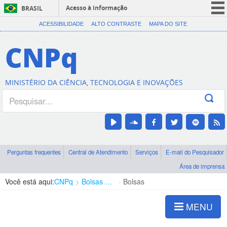
Acesso à informação
BRASIL
CORONAVÍRUS (COVID-19)
ACESSIBILIDADE
ALTO CONTRASTE
MAPA DO SITE
Participe
CNPq
Serviços
Legislação
MINISTÉRIO DA CIÊNCIA, TECNOLOGIA E INOVAÇÕES
Canais
Perguntas frequentes
Central de Atendimento
Serviços
E-mail do Pesquisador
Área de imprensa
Você está aqui:
CNPq
Bolsas e Auxílios Vigentes
Bolsas
MENU