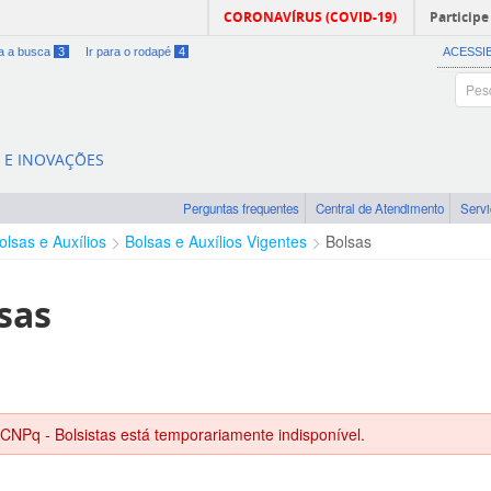
CORONAVÍRUS (COVID-19)
Participe
ra a busca
3
Ir para o rodapé
4
ACESSI
A E INOVAÇÕES
Perguntas frequentes
Central de Atendimento
Serv
olsas e Auxílios
Bolsas e Auxílios Vigentes
Bolsas
sas
 CNPq - Bolsistas está temporariamente indisponível.