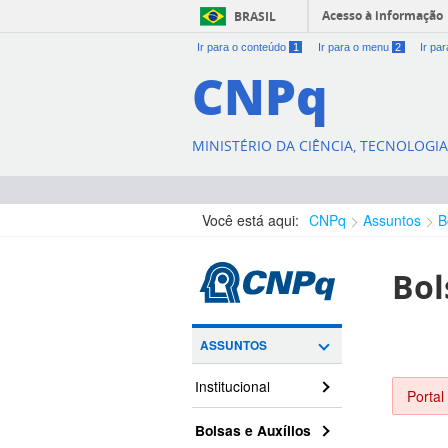
Acesso à informação
BRASIL
Ir para o conteúdo
1
Ir para o menu
2
Ir pa
CNPq
MINISTÉRIO DA CIÊNCIA, TECNOLOGI
Você está aqui:
CNPq
Assuntos
B
Bol
ASSUNTOS
Institucional
Portal
Bolsas e Auxílios