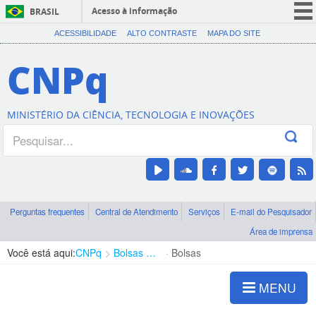
Acesso à informação
BRASIL
CORONAVÍRUS (COVID-19)
ACESSIBILIDADE
ALTO CONTRASTE
MAPA DO SITE
Participe
CNPq
Serviços
Legislação
MINISTÉRIO DA CIÊNCIA, TECNOLOGIA E INOVAÇÕES
Canais
Perguntas frequentes
Central de Atendimento
Serviços
E-mail do Pesquisador
Área de imprensa
Você está aqui:
CNPq
Bolsas e Auxílios Vigentes
Bolsas
MENU