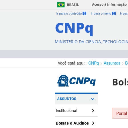
Acesso à informação
BRASIL
Ir para o conteúdo
1
Ir para o menu
2
Ir pa
CNPq
MINISTÉRIO DA CIÊNCIA, TECNOLOGI
Você está aqui:
CNPq
Assuntos
B
Bol
ASSUNTOS
Institucional
Portal
Bolsas e Auxílios