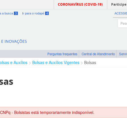
CORONAVÍRUS (COVID-19)
Participe
ra a busca
3
Ir para o rodapé
4
ACESSI
A E INOVAÇÕES
Perguntas frequentes
Central de Atendimento
Serv
olsas e Auxílios
Bolsas e Auxílios Vigentes
Bolsas
sas
 CNPq - Bolsistas está temporariamente indisponível.