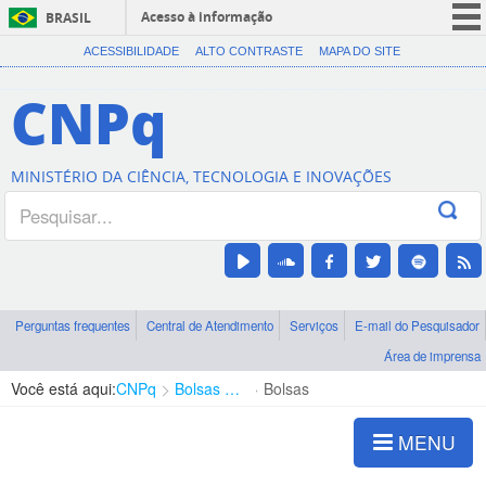
Acesso à informação
BRASIL
CORONAVÍRUS (COVID-19)
ACESSIBILIDADE
ALTO CONTRASTE
MAPA DO SITE
Participe
CNPq
Serviços
Legislação
MINISTÉRIO DA CIÊNCIA, TECNOLOGIA E INOVAÇÕES
Canais
Perguntas frequentes
Central de Atendimento
Serviços
E-mail do Pesquisador
Área de imprensa
Você está aqui:
CNPq
Bolsas e Auxílios Vigentes
Bolsas
MENU