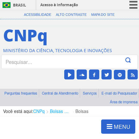
Acesso à informação
BRASIL
CORONAVÍRUS (COVID-19)
ACESSIBILIDADE
ALTO CONTRASTE
MAPA DO SITE
Participe
CNPq
Serviços
Legislação
MINISTÉRIO DA CIÊNCIA, TECNOLOGIA E INOVAÇÕES
Canais
Perguntas frequentes
Central de Atendimento
Serviços
E-mail do Pesquisador
Área de imprensa
Você está aqui:
CNPq
Bolsas e Auxílios Vigentes
Bolsas
MENU