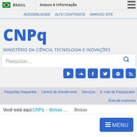
Acesso à informação
BRASIL
CORONAVÍRUS (COVID-19)
ACESSIBILIDADE
ALTO CONTRASTE
MAPA DO SITE
Participe
CNPq
Serviços
Legislação
MINISTÉRIO DA CIÊNCIA, TECNOLOGIA E INOVAÇÕES
Canais
Perguntas frequentes
Central de Atendimento
Serviços
E-mail do Pesquisador
Área de imprensa
Você está aqui:
CNPq
Bolsas e Auxílios Vigentes
Bolsas
MENU