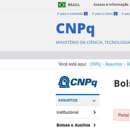
Acesso à informação
BRASIL
Ir para o conteúdo
1
Ir para o menu
2
Ir pa
CNPq
MINISTÉRIO DA CIÊNCIA, TECNOLOGI
Você está aqui:
CNPq
Assuntos
B
Bol
ASSUNTOS
Institucional
Portal
Bolsas e Auxílios