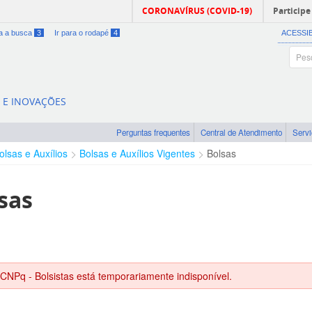
CORONAVÍRUS (COVID-19)
Participe
ra a busca
3
Ir para o rodapé
4
ACESSI
A E INOVAÇÕES
Perguntas frequentes
Central de Atendimento
Serv
olsas e Auxílios
Bolsas e Auxílios Vigentes
Bolsas
sas
 CNPq - Bolsistas está temporariamente indisponível.