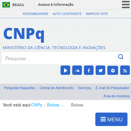
Acesso à informação
BRASIL
CORONAVÍRUS (COVID-19)
ACESSIBILIDADE
ALTO CONTRASTE
MAPA DO SITE
Participe
CNPq
Serviços
Legislação
MINISTÉRIO DA CIÊNCIA, TECNOLOGIA E INOVAÇÕES
Canais
Perguntas frequentes
Central de Atendimento
Serviços
E-mail do Pesquisador
Área de imprensa
Você está aqui:
CNPq
Bolsas e Auxílios Vigentes
Bolsas
MENU