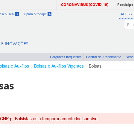
CORONAVÍRUS (COVID-19)
Participe
ra a busca
3
Ir para o rodapé
4
ACESSI
A E INOVAÇÕES
Perguntas frequentes
Central de Atendimento
Serv
olsas e Auxílios
Bolsas e Auxílios Vigentes
Bolsas
sas
 CNPq - Bolsistas está temporariamente indisponível.