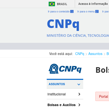
Acesso à informação
BRASIL
Ir para o conteúdo
1
Ir para o menu
2
Ir pa
CNPq
MINISTÉRIO DA CIÊNCIA, TECNOLOGI
Você está aqui:
CNPq
Assuntos
B
Bol
ASSUNTOS
Institucional
Portal
Bolsas e Auxílios