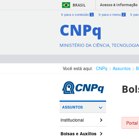
Acesso à informação
BRASIL
Ir para o conteúdo
1
Ir para o menu
2
Ir pa
CNPq
MINISTÉRIO DA CIÊNCIA, TECNOLOGI
Você está aqui:
CNPq
Assuntos
B
Bol
ASSUNTOS
Institucional
Portal
Bolsas e Auxílios