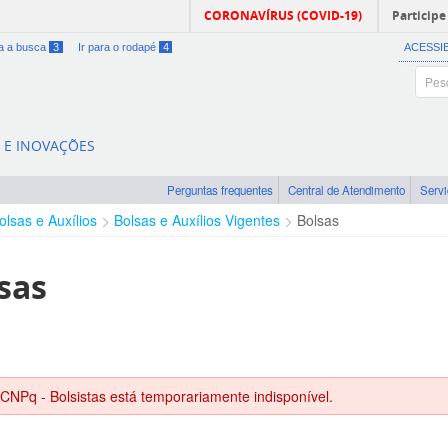
CORONAVÍRUS (COVID-19)
Participe
ra a busca
3
Ir para o rodapé
4
ACESSI
A E INOVAÇÕES
Perguntas frequentes
Central de Atendimento
Serv
olsas e Auxílios
Bolsas e Auxílios Vigentes
Bolsas
sas
 CNPq - Bolsistas está temporariamente indisponível.