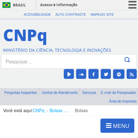
Acesso à informação
BRASIL
CORONAVÍRUS (COVID-19)
ACESSIBILIDADE
ALTO CONTRASTE
MAPA DO SITE
Participe
CNPq
Serviços
Legislação
MINISTÉRIO DA CIÊNCIA, TECNOLOGIA E INOVAÇÕES
Canais
Perguntas frequentes
Central de Atendimento
Serviços
E-mail do Pesquisador
Área de imprensa
Você está aqui:
CNPq
Bolsas e Auxílios Vigentes
Bolsas
MENU