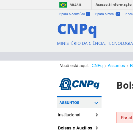
Acesso à informação
BRASIL
Ir para o conteúdo
1
Ir para o menu
2
Ir pa
CNPq
MINISTÉRIO DA CIÊNCIA, TECNOLOGI
Você está aqui:
CNPq
Assuntos
B
Bol
ASSUNTOS
Institucional
Portal
Bolsas e Auxílios