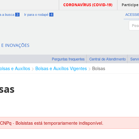
CORONAVÍRUS (COVID-19)
Participe
ra a busca
3
Ir para o rodapé
4
ACESSI
A E INOVAÇÕES
Perguntas frequentes
Central de Atendimento
Serv
olsas e Auxílios
Bolsas e Auxílios Vigentes
Bolsas
sas
 CNPq - Bolsistas está temporariamente indisponível.