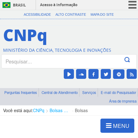
Acesso à informação
BRASIL
CORONAVÍRUS (COVID-19)
ACESSIBILIDADE
ALTO CONTRASTE
MAPA DO SITE
Participe
CNPq
Serviços
Legislação
MINISTÉRIO DA CIÊNCIA, TECNOLOGIA E INOVAÇÕES
Canais
Perguntas frequentes
Central de Atendimento
Serviços
E-mail do Pesquisador
Área de imprensa
Você está aqui:
CNPq
Bolsas e Auxílios Vigentes
Bolsas
MENU