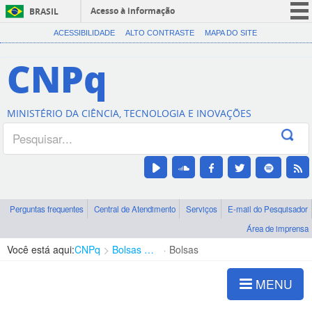
Acesso à informação
BRASIL
CORONAVÍRUS (COVID-19)
ACESSIBILIDADE
ALTO CONTRASTE
MAPA DO SITE
Participe
CNPq
Serviços
Legislação
MINISTÉRIO DA CIÊNCIA, TECNOLOGIA E INOVAÇÕES
Canais
Perguntas frequentes
Central de Atendimento
Serviços
E-mail do Pesquisador
Área de imprensa
Você está aqui:
CNPq
Bolsas e Auxílios Vigentes
Bolsas
MENU