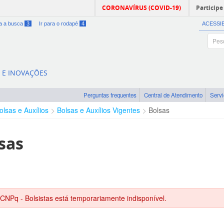
CORONAVÍRUS (COVID-19)
Participe
ra a busca
3
Ir para o rodapé
4
ACESSI
A E INOVAÇÕES
Perguntas frequentes
Central de Atendimento
Serv
olsas e Auxílios
Bolsas e Auxílios Vigentes
Bolsas
sas
 CNPq - Bolsistas está temporariamente indisponível.