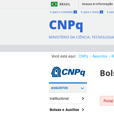
Acesso à informação
BRASIL
Ir para o conteúdo
1
Ir para o menu
2
Ir pa
CNPq
MINISTÉRIO DA CIÊNCIA, TECNOLOGI
Você está aqui:
CNPq
Assuntos
B
Bol
ASSUNTOS
Institucional
Portal
Bolsas e Auxílios