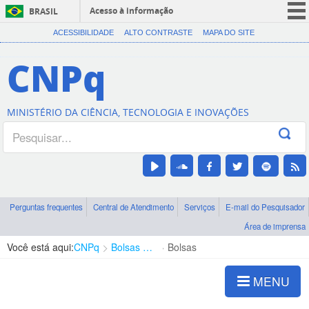
Acesso à informação
BRASIL
CORONAVÍRUS (COVID-19)
ACESSIBILIDADE
ALTO CONTRASTE
MAPA DO SITE
Participe
CNPq
Serviços
Legislação
MINISTÉRIO DA CIÊNCIA, TECNOLOGIA E INOVAÇÕES
Canais
Perguntas frequentes
Central de Atendimento
Serviços
E-mail do Pesquisador
Área de imprensa
Você está aqui:
CNPq
Bolsas e Auxílios Vigentes
Bolsas
MENU