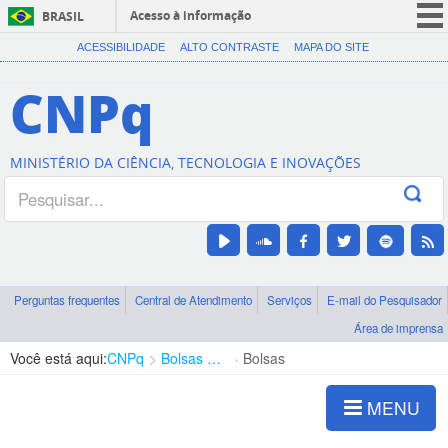
Acesso à informação
BRASIL
CORONAVÍRUS (COVID-19)
ACESSIBILIDADE
ALTO CONTRASTE
MAPA DO SITE
Participe
CNPq
Serviços
Legislação
MINISTÉRIO DA CIÊNCIA, TECNOLOGIA E INOVAÇÕES
Canais
Perguntas frequentes
Central de Atendimento
Serviços
E-mail do Pesquisador
Área de imprensa
Você está aqui:
CNPq
Bolsas e Auxílios Vigentes
Bolsas
MENU