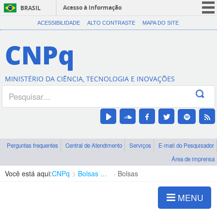
Acesso à informação
BRASIL
CORONAVÍRUS (COVID-19)
ACESSIBILIDADE
ALTO CONTRASTE
MAPA DO SITE
Participe
CNPq
Serviços
Legislação
MINISTÉRIO DA CIÊNCIA, TECNOLOGIA E INOVAÇÕES
Canais
Perguntas frequentes
Central de Atendimento
Serviços
E-mail do Pesquisador
Área de imprensa
Você está aqui:
CNPq
Bolsas e Auxílios Vigentes
Bolsas
MENU