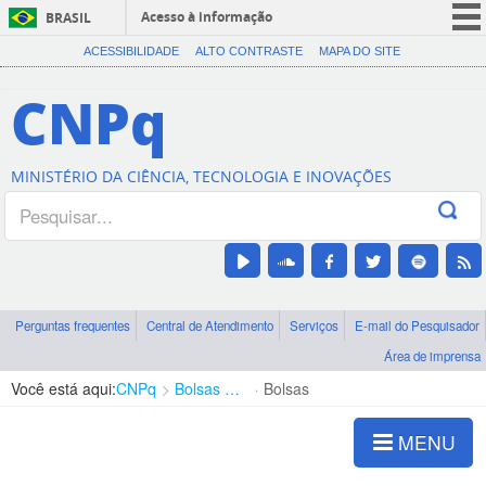
Acesso à informação
BRASIL
CORONAVÍRUS (COVID-19)
ACESSIBILIDADE
ALTO CONTRASTE
MAPA DO SITE
Participe
CNPq
Serviços
Legislação
MINISTÉRIO DA CIÊNCIA, TECNOLOGIA E INOVAÇÕES
Canais
Perguntas frequentes
Central de Atendimento
Serviços
E-mail do Pesquisador
Área de imprensa
Você está aqui:
CNPq
Bolsas e Auxílios Vigentes
Bolsas
MENU