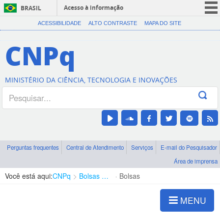
Acesso à informação
BRASIL
CORONAVÍRUS (COVID-19)
ACESSIBILIDADE
ALTO CONTRASTE
MAPA DO SITE
Participe
CNPq
Serviços
Legislação
MINISTÉRIO DA CIÊNCIA, TECNOLOGIA E INOVAÇÕES
Canais
Perguntas frequentes
Central de Atendimento
Serviços
E-mail do Pesquisador
Área de imprensa
Você está aqui:
CNPq
Bolsas e Auxílios Vigentes
Bolsas
MENU