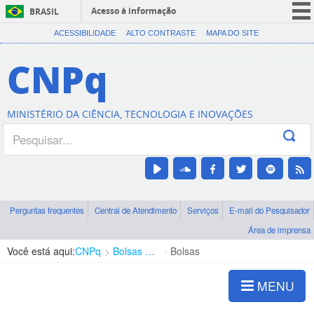
Acesso à informação
BRASIL
CORONAVÍRUS (COVID-19)
ACESSIBILIDADE
ALTO CONTRASTE
MAPA DO SITE
Participe
CNPq
Serviços
Legislação
MINISTÉRIO DA CIÊNCIA, TECNOLOGIA E INOVAÇÕES
Canais
Perguntas frequentes
Central de Atendimento
Serviços
E-mail do Pesquisador
Área de imprensa
Você está aqui:
CNPq
Bolsas e Auxílios Vigentes
Bolsas
MENU