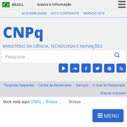
Acesso à informação
BRASIL
CORONAVÍRUS (COVID-19)
ACESSIBILIDADE
ALTO CONTRASTE
MAPA DO SITE
Participe
CNPq
Serviços
Legislação
MINISTÉRIO DA CIÊNCIA, TECNOLOGIA E INOVAÇÕES
Canais
Perguntas frequentes
Central de Atendimento
Serviços
E-mail do Pesquisador
Área de imprensa
Você está aqui:
CNPq
Bolsas e Auxílios Vigentes
Bolsas
MENU