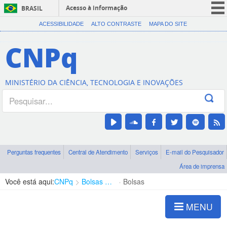
Acesso à informação
BRASIL
CORONAVÍRUS (COVID-19)
ACESSIBILIDADE
ALTO CONTRASTE
MAPA DO SITE
Participe
CNPq
Serviços
Legislação
MINISTÉRIO DA CIÊNCIA, TECNOLOGIA E INOVAÇÕES
Canais
Perguntas frequentes
Central de Atendimento
Serviços
E-mail do Pesquisador
Área de imprensa
Você está aqui:
CNPq
Bolsas e Auxílios Vigentes
Bolsas
MENU