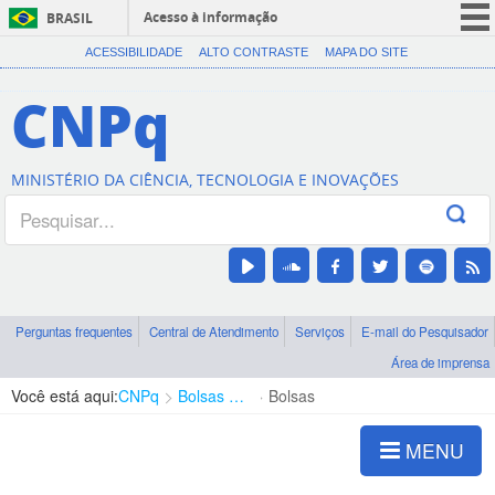
Acesso à informação
BRASIL
CORONAVÍRUS (COVID-19)
ACESSIBILIDADE
ALTO CONTRASTE
MAPA DO SITE
Participe
CNPq
Serviços
Legislação
MINISTÉRIO DA CIÊNCIA, TECNOLOGIA E INOVAÇÕES
Canais
Perguntas frequentes
Central de Atendimento
Serviços
E-mail do Pesquisador
Área de imprensa
Você está aqui:
CNPq
Bolsas e Auxílios Vigentes
Bolsas
MENU