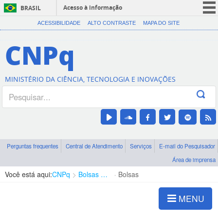
Acesso à informação
BRASIL
CORONAVÍRUS (COVID-19)
ACESSIBILIDADE
ALTO CONTRASTE
MAPA DO SITE
Participe
CNPq
Serviços
Legislação
MINISTÉRIO DA CIÊNCIA, TECNOLOGIA E INOVAÇÕES
Canais
Perguntas frequentes
Central de Atendimento
Serviços
E-mail do Pesquisador
Área de imprensa
Você está aqui:
CNPq
Bolsas e Auxílios Vigentes
Bolsas
MENU