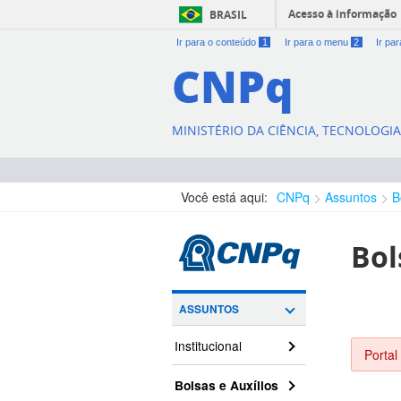
Acesso à informação
BRASIL
Ir para o conteúdo
1
Ir para o menu
2
Ir pa
CNPq
MINISTÉRIO DA CIÊNCIA, TECNOLOGI
Você está aqui:
CNPq
Assuntos
B
Bol
ASSUNTOS
Institucional
Portal
Bolsas e Auxílios