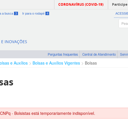
CORONAVÍRUS (COVID-19)
Participe
ra a busca
3
Ir para o rodapé
4
ACESSI
A E INOVAÇÕES
Perguntas frequentes
Central de Atendimento
Serv
olsas e Auxílios
Bolsas e Auxílios Vigentes
Bolsas
sas
 CNPq - Bolsistas está temporariamente indisponível.